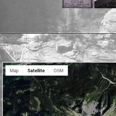
Map
Satellite
OSM