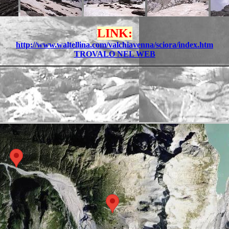
LINK:
http://www.waltellina.com/valchiavenna/sciora/index.htm
TROVALO NEL WEB